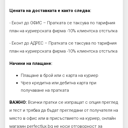
Цената на доставката е както следва:
- Еконт до ОФИС – Пратката се таксува по тарифния
план на куриерската фирма -10% клиентска отстъпка
- Еконт до АДРЕС – Пратката се таксува по тарифния
план на куриерската фирма -10% клиентска отстъпка
Начини на плащане:
Плащане в брой или с карта на куриер
Чрез кредитна или дебитна карта при
получаване на пратката
ВАЖНО:
Всички пратки се изпращат с опция преглед
и тест и трябва да бъдат прегледани от получателя на
място в офис или в присъствието на куриер, онлайн
магазин perfectlux.bg не носи отговорност за