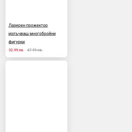
Лазерен прожектор
излъчващ многобройни
фигурки
32.99 лв.
47.99 лв.