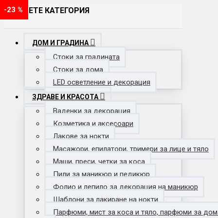
-23 %
-15 %
-23 %
-23 %
-31 %
-20 %
-23 %
-23 %
-17 %
-9 %
-23 %
-23 %
ИЗБЕРЕТЕ КАТЕГОРИЯ
ДОМ И ГРАДИНА
Стоки за градината
Стоки за дома
LED осветление и декорация
ЗДРАВЕ И КРАСОТА
Ваденки за декорация
Козметика и аксесоари
Лакове за нокти
Масажори, епилатори, тримери за лице и тяло
Маши, преси, четки за коса
Пили за маникюр и педикюр
Фолио и лепило за декорация на маникюр
Шаблони за лакиране на нокти
Парфюми, мист за коса и тяло, парфюми за дом