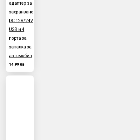
адаптер за
захранване
DC 12V/24V
USB и 4
порта за
запалка за
автомобил
14.99 лв.