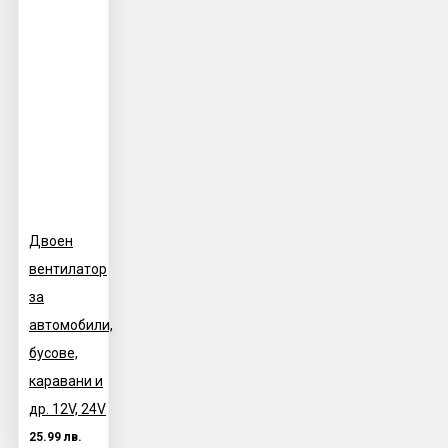
Двоен
вентилатор
за
автомобили,
бусове,
каравани и
др. 12V, 24V
25.99 лв.