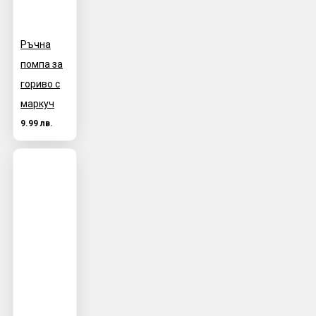
Ръчна
помпа за
гориво с
маркуч
9.99 лв.