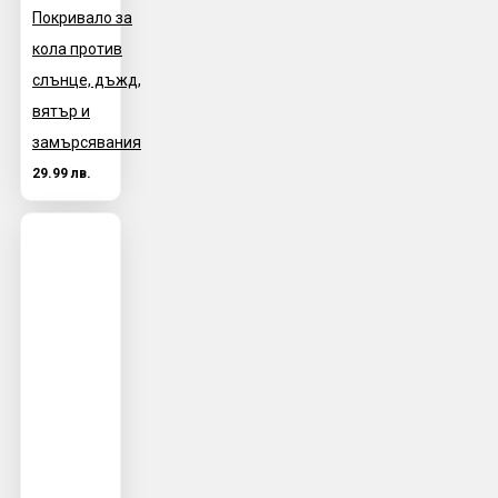
Покривало за
кола против
слънце, дъжд,
вятър и
замърсявания
29.99 лв.