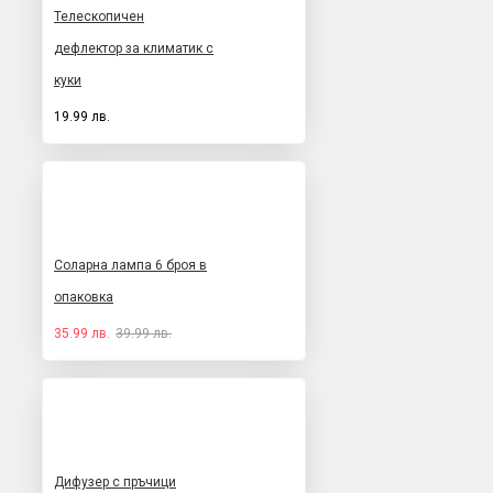
Телескопичен
дефлектор за климатик с
куки
19.99 лв.
Соларна лампа 6 броя в
опаковка
35.99 лв.
39.99 лв.
Дифузер с пръчици