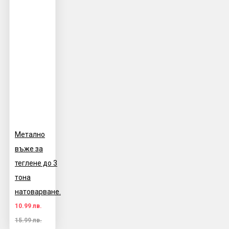
Метално
въже за
теглене до 3
тона
натоварване.
10.99 лв.
15.99 лв.