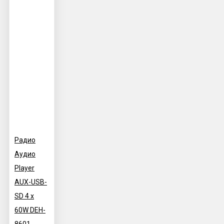
Радио
Аудио
Player
AUX-USB-
SD 4 x
60W DEH-