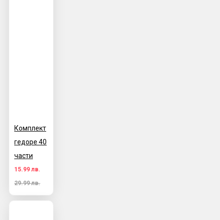
Комплект
гедоре 40
части
15.99 лв.
29.99 лв.