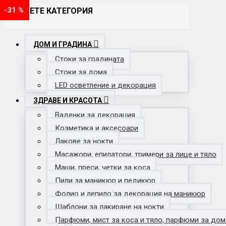
-38 %
-50 %
-60 %
-44 %
-47 %
-44 %
-20 %
-31 %
ИЗБЕРЕТЕ КАТЕГОРИЯ
ДОМ И ГРАДИНА
Стоки за градината
Стоки за дома
LED осветление и декорация
ЗДРАВЕ И КРАСОТА
Ваденки за декорация
Козметика и аксесоари
Лакове за нокти
Масажори, епилатори, тримери за лице и тяло
Маши, преси, четки за коса
Пили за маникюр и педикюр
Фолио и лепило за декорация на маникюр
Шаблони за лакиране на нокти
Парфюми, мист за коса и тяло, парфюми за дом