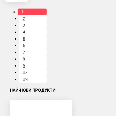
1
2
3
4
5
6
7
8
9
>
>|
НАЙ-НОВИ ПРОДУКТИ