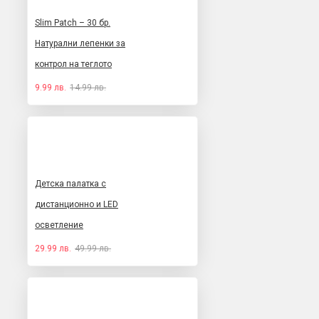
Slim Patch – 30 бр.
Натурални лепенки за
контрол на теглото
9.99 лв.
14.99 лв.
Детска палатка с
дистанционно и LED
осветление
29.99 лв.
49.99 лв.