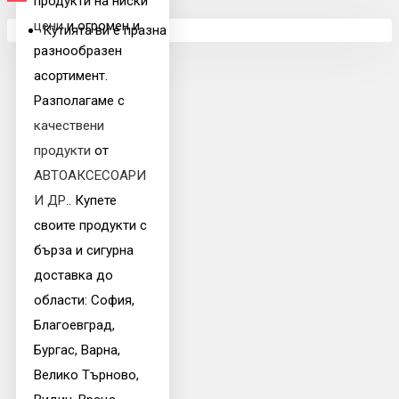
продукти на ниски
цени
и огромен и
Кутията ви е празна
разнообразен
асортимент.
Разполагаме с
качествени
продукти
от
АВТОАКСЕСОАРИ
И ДР.
. Купете
своите продукти с
бърза и сигурна
доставка до
области: София,
Благоевград,
Бургас, Варна,
Велико Търново,