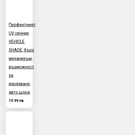
Перфектният
UV сенник
VEHICLE
SHADE, бърз
механизъм,
възможност
за
изрязване,
авто щора
19.99 лв.