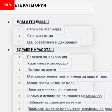
-38 %
-25 %
-40 %
-38 %
ИЗБЕРЕТЕ КАТЕГОРИЯ
ДОМ И ГРАДИНА
Стоки за градината
Стоки за дома
LED осветление и декорация
ЗДРАВЕ И КРАСОТА
Ваденки за декорация
Козметика и аксесоари
Лакове за нокти
Масажори, епилатори, тримери за лице и тяло
Маши, преси, четки за коса
Пили за маникюр и педикюр
Фолио и лепило за декорация на маникюр
Шаблони за лакиране на нокти
Парфюми, мист за коса и тяло, парфюми за дом