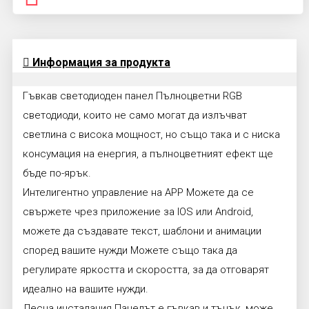
Информация за продукта
Гъвкав светодиоден панел Пълноцветни RGB
светодиоди, които не само могат да излъчват
светлина с висока мощност, но също така и с ниска
консумация на енергия, а пълноцветният ефект ще
бъде по-ярък.
Интелигентно управление на APP Можете да се
свържете чрез приложение за IOS или Android,
можете да създавате текст, шаблони и анимации
според вашите нужди Можете също така да
регулирате яркостта и скоростта, за да отговарят
идеално на вашите нужди.
Лесна инсталация Панелът е гъвкав и тънък, може