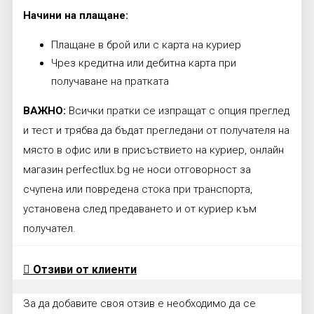
Начини на плащане:
Плащане в брой или с карта на куриер
Чрез кредитна или дебитна карта при
получаване на пратката
ВАЖНО:
Всички пратки се изпращат с опция преглед
и тест и трябва да бъдат прегледани от получателя на
място в офис или в присъствието на куриер, онлайн
магазин perfectlux.bg не носи отговорност за
счупена или повредена стока при транспорта,
установена след предаването и от куриер към
получател.
Отзиви от клиенти
За да добавите своя отзив е необходимо да се