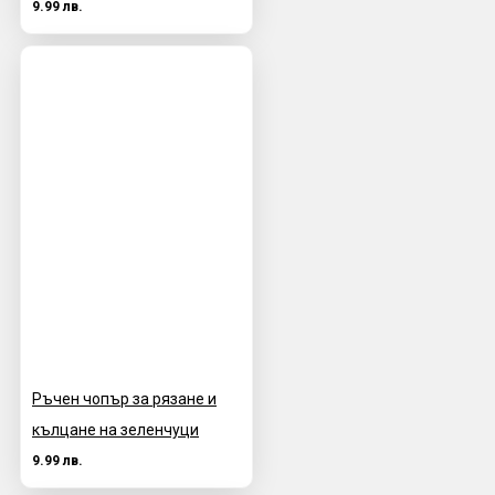
9.99 лв.
Ръчен чопър за рязане и
кълцане на зеленчуци
9.99 лв.