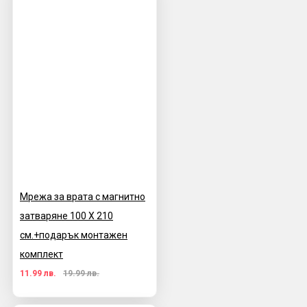
Мрежа за врата с магнитно
затваряне 100 X 210
см.+подарък монтажен
комплект
11.99 лв.
19.99 лв.