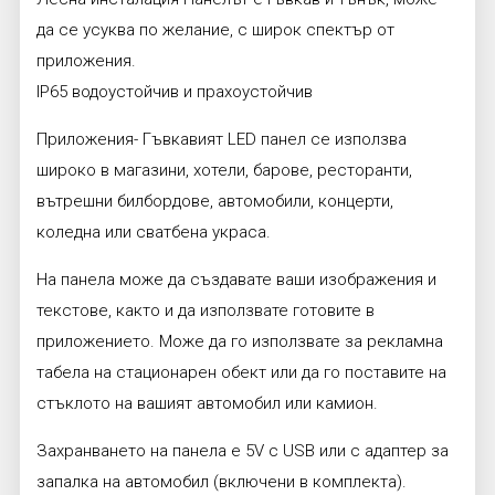
да се усуква по желание, с широк спектър от
приложения.
IP65 водоустойчив и прахоустойчив
Приложения- Гъвкавият LED панел се използва
широко в магазини, хотели, барове, ресторанти,
вътрешни билбордове, автомобили, концерти,
коледна или сватбена украса.
На панела може да създавате ваши изображения и
текстове, както и да използвате готовите в
приложението. Може да го използвате за рекламна
табела на стационарен обект или да го поставите на
стъклото на вашият автомобил или камион.
Захранването на панела е 5V с USB или с адаптер за
запалка на автомобил (включени в комплекта).