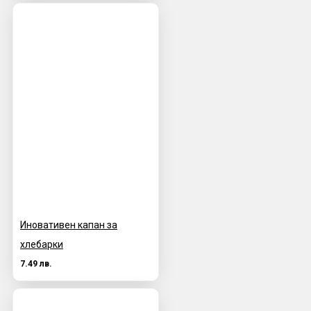
Иновативен капан за
хлебарки
7.49 лв.