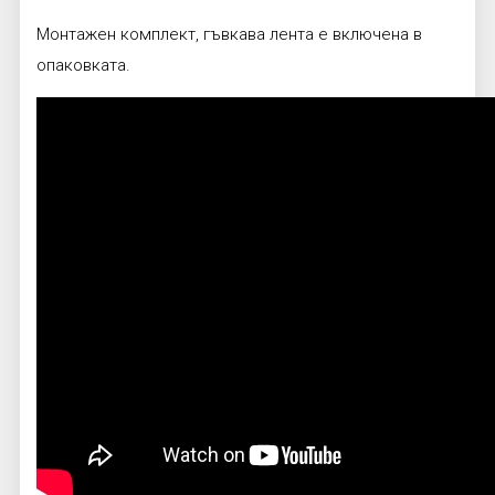
Монтажен комплект, гъвкава лента е включена в
опаковката.