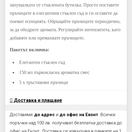
запушалката от стъклената бутилка. Просто поставете
пръчиците в елегантния стъклен съд и ги оставете да
поемат есенцията. Обръщайте пръчиците периодично,
за да ободрите аромата. Регулирайте интензитета, като
добавяте или премахвате пръчиците.
Пакетът включва:
Елегантен стъклен съд
150 мл първокласна ароматна смес
5 x тръстикови пръчици
Доставка и плащане
Доставяме
до адрес
и
до офис на Еконт
. Всички
поръчки над 100 лв. получават безплатна доставка до
офис на Еконт. Доставка се извършва в рамките на 1