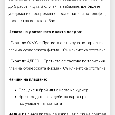
до 5 работни дни. В случай на забавяне, ще бъдете
уведомени своевременно чрез email или по телефон,
посочен за контакт с Вас.
Цената на доставката е както следва:
- Еконт до ОФИС – Пратката се таксува по тарифния
план на куриерската фирма -10% клиентска отстъпка
- Еконт до АДРЕС – Пратката се таксува по тарифния
план на куриерската фирма -10% клиентска отстъпка
Начини на плащане:
Плащане в брой или с карта на куриер
Чрез кредитна или дебитна карта при
получаване на пратката
ВАЖНО:
Всички пратки се изпращат с опция преглед