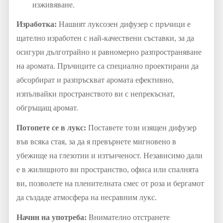
изживяване.
Изработка:
Нашият луксозен дифузер с пръчици е
щателно изработен с най-качествени съставки, за да
осигури дълготрайно и равномерно разпространяване
на аромата. Пръчиците са специално проектирани да
абсорбират и разпръскват аромата ефективно,
изпълвайки пространството ви с непрекъснат,
обгръщащ аромат.
Потопете се в лукс:
Поставете този изящен дифузер
във всяка стая, за да я превърнете мигновено в
убежище на глезотии и изтънченост. Независимо дали
е в жилищното ви пространство, офиса или спалнята
ви, позволете на пленителната смес от роза и бергамот
да създаде атмосфера на несравним лукс.
Начин на употреба:
Внимателно отстранете