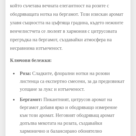
който съчетава вечната елегантност на розите с
ободряващата нотка на бергамот. Този изискан аромат
улавя същността на цъфтяща градина, където нежните
венчелистчета се люлеят в хармония с цитрусовата
прегръдка на бергамот, създавайки атмосфера на
несравнима изтънченост.
Ключови бележки:
Роза:
Сладките, флорални нотки на розови
листенца са експертно смесени, за да предизвикат
усещане за лукс и изтънченост.
Бергамот:
Пикантният, цитрусов аромат на
бергамот добавя ярко и ободряващо измерение
към този аромат. Неговият ободряващ аромат
допълва мекотата на розата, създавайки
хармонично и балансирано обонятелно