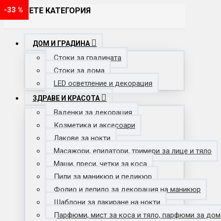
-33 %
-33 %
-33 %
-33 %
-33 %
-33 %
-33 %
-33 %
-33 %
-23 %
-23 %
-23 %
-23 %
-33 %
ИЗБЕРЕТЕ КАТЕГОРИЯ
ДОМ И ГРАДИНА
Стоки за градината
Стоки за дома
LED осветление и декорация
ЗДРАВЕ И КРАСОТА
Ваденки за декорация
Козметика и аксесоари
Лакове за нокти
Масажори, епилатори, тримери за лице и тяло
Маши, преси, четки за коса
Пили за маникюр и педикюр
Фолио и лепило за декорация на маникюр
Шаблони за лакиране на нокти
Парфюми, мист за коса и тяло, парфюми за дом