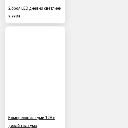
2 броя LED дневни светлини
9.99 лв.
Компресор за гуми 12V с
дизайн на гума