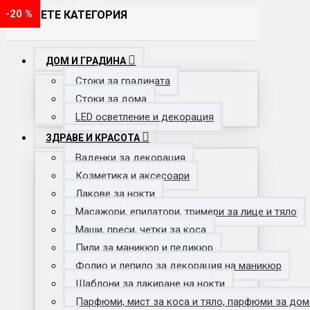
-29 %
-24 %
-20 %
ИЗБЕРЕТЕ КАТЕГОРИЯ
ДОМ И ГРАДИНА
Стоки за градината
Стоки за дома
LED осветление и декорация
ЗДРАВЕ И КРАСОТА
Ваденки за декорация
Козметика и аксесоари
Лакове за нокти
Масажори, епилатори, тримери за лице и тяло
Маши, преси, четки за коса
Пили за маникюр и педикюр
Фолио и лепило за декорация на маникюр
Шаблони за лакиране на нокти
Парфюми, мист за коса и тяло, парфюми за дом