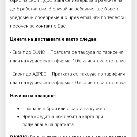
офис на Еконт. Доставка се извършва в рамките на 1
до 5 работни дни. В случай на забавяне, ще бъдете
уведомени своевременно чрез email или по телефон,
посочен за контакт с Вас.
Цената на доставката е както следва:
- Еконт до ОФИС – Пратката се таксува по тарифния
план на куриерската фирма -10% клиентска отстъпка
- Еконт до АДРЕС – Пратката се таксува по тарифния
план на куриерската фирма -10% клиентска отстъпка
Начини на плащане:
Плащане в брой или с карта на куриер
Чрез кредитна или дебитна карта при
получаване на пратката