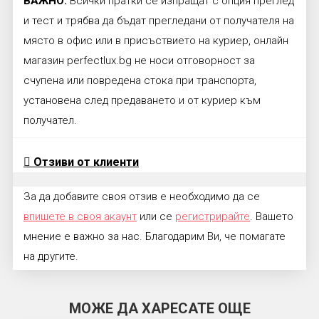
ВАЖНО:
Всички пратки се изпращат с опция преглед
и тест и трябва да бъдат прегледани от получателя на
място в офис или в присъствието на куриер, онлайн
магазин perfectlux.bg не носи отговорност за
счупена или повредена стока при транспорта,
установена след предаването и от куриер към
получател.
Отзиви от клиенти
За да добавите своя отзив е необходимо да се
впишете в своя акаунт
или се
регистрирайте
. Вашето
мнение е важно за нас. Благодарим Ви, че помагате
на другите.
МОЖЕ ДА ХАРЕСАТЕ ОЩЕ