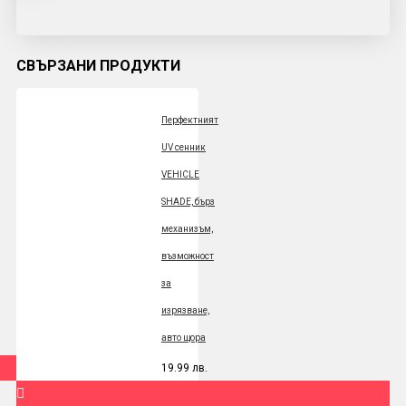
СВЪРЗАНИ ПРОДУКТИ
Перфектният
UV сенник
VEHICLE
SHADE, бърз
механизъм,
възможност
за
изрязване,
авто щора
19.99 лв.