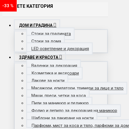
-33 %
ИЗБЕРЕТЕ КАТЕГОРИЯ
ДОМ И ГРАДИНА
Стоки за градината
Стоки за дома
LED осветление и декорация
ЗДРАВЕ И КРАСОТА
Ваденки за декорация
Козметика и аксесоари
Лакове за нокти
Масажори, епилатори, тримери за лице и тяло
Маши, преси, четки за коса
Пили за маникюр и педикюр
Фолио и лепило за декорация на маникюр
Шаблони за лакиране на нокти
Парфюми, мист за коса и тяло, парфюми за дом