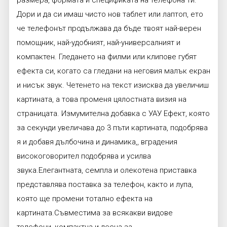
Дори и да си имаш чисто нов таблет или лаптоп, ето
че телефонът продължава да бъде твоят най-верен
помощник, най-удобният, най-универсалният и
компактен. Гледането на филми или клипове губят
ефекта си, когато са гледани на неговия малък екран
и нисък звук. Четенето на текст изисква да увеличиш
картината, а това променя цялостната визия на
страницата. Измумителна добавка с УАУ Ефект, която
за секунди увеличава до 3 пъти картината, подобрява
я и добавя дълбочина и динамика,, вградения
високоговорител подобрява и усилва
звука.Елегантната, семпла и олекотена приставка
представлява поставка за телефон, както и лупа,
която ще промени тотално ефекта на
картината.Съвместима за всякакви видове
телефони, компактна и лесна за