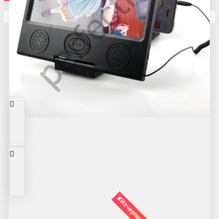
Кутията ви е празна
✘Изчерпано