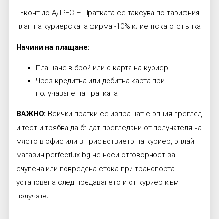
- Еконт до АДРЕС – Пратката се таксува по тарифния
план на куриерската фирма -10% клиентска отстъпка
Начини на плащане:
Плащане в брой или с карта на куриер
Чрез кредитна или дебитна карта при
получаване на пратката
ВАЖНО:
Всички пратки се изпращат с опция преглед
и тест и трябва да бъдат прегледани от получателя на
място в офис или в присъствието на куриер, онлайн
магазин perfectlux.bg не носи отговорност за
счупена или повредена стока при транспорта,
установена след предаването и от куриер към
получател.