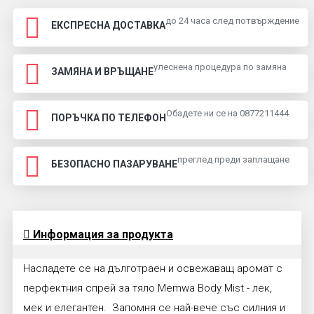
до 24 часа след потвърждение
ЕКСПРЕСНА ДОСТАВКА
улеснена процедура по замяна
ЗАМЯНА И ВРЪЩАНЕ
Обадете ни се на 0877211444
ПОРЪЧКА ПО ТЕЛЕФОН
преглед преди заплащане
БЕЗОПАСНО ПАЗАРУВАНЕ
Информация за продукта
Насладете се на дълготраен и освежаващ аромат с
перфектния спрей за тяло Memwa Body Mist - лек,
мек и елегантен. Запомня се най-вече със силния и