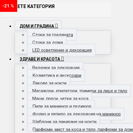
-21 %
-25 %
-33 %
-33 %
-25 %
-23 %
-20 %
-20 %
-20 %
-20 %
-17 %
-21 %
-21 %
-21 %
ИЗБЕРЕТЕ КАТЕГОРИЯ
ДОМ И ГРАДИНА
Стоки за градината
Стоки за дома
LED осветление и декорация
ЗДРАВЕ И КРАСОТА
Ваденки за декорация
Козметика и аксесоари
Лакове за нокти
Масажори, епилатори, тримери за лице и тяло
Маши, преси, четки за коса
Пили за маникюр и педикюр
Фолио и лепило за декорация на маникюр
Шаблони за лакиране на нокти
Парфюми, мист за коса и тяло, парфюми за дом