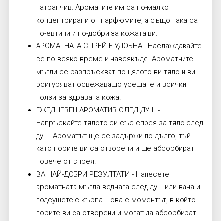
натрапчив. Ароматите им са по-малко
концентрирани от парфюмите, а също така са
по-евтини и по-добри за кожата ви.
АРОМАТНАТА СПРЕЙ Е УДОБНА - Наслаждавайте
се по всяко време и навсякъде. Ароматните
мъгли се разпръскват по цялото ви тяло и ви
осигуряват освежаващо усещане и всички
ползи за здравата кожа.
ЕЖЕДНЕВЕН АРОМАТИВ СЛЕД ДУШ -
Напръскайте тялото си със спрея за тяло след
душ. Ароматът ще се задържи по-дълго, тъй
като порите ви са отворени и ще абсорбират
повече от спрея.
ЗА НАЙ-ДОБРИ РЕЗУЛТАТИ - Нанесете
ароматната мъгла веднага след душ или вана и
подсушете с кърпа. Това е моментът, в който
порите ви са отворени и могат да абсорбират