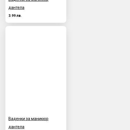
дантела
3.99 лв.
Ваденки за маникюр
дантела