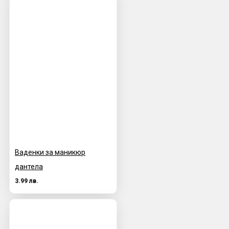
Ваденки за маникюр
дантела
3.99 лв.