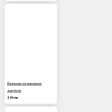
Ваденки за маникюр
дантела
3.99 лв.