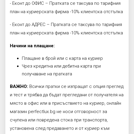
- Еконт до ОФИС – Пратката се таксува по тарифния
план на куриерската фирма -10% клиентска отстъпка
- Еконт до АДРЕС – Пратката се таксува по тарифния
план на куриерската фирма -10% клиентска отстъпка
Начини на плащане:
Плащане в брой или с карта на куриер
Чрез кредитна или дебитна карта при
получаване на пратката
ВАЖНО:
Всички пратки се изпращат с опция преглед
и тест и трябва да бъдат прегледани от получателя на
място в офис или в присъствието на куриер, онлайн
магазин perfectlux.bg не носи отговорност за
счупена или повредена стока при транспорта,
установена след предаването и от куриер към