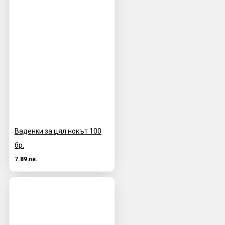
Ваденки за цял нокът 100
бр.
7.89 лв.