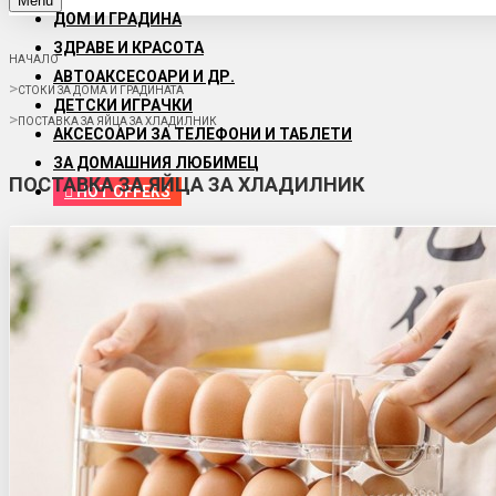
Menu
ДОМ И ГРАДИНА
ЗДРАВЕ И КРАСОТА
НАЧАЛО
АВТОАКСЕСОАРИ И ДР.
СТОКИ ЗА ДОМА И ГРАДИНАТА
ДЕТСКИ ИГРАЧКИ
ПОСТАВКА ЗА ЯЙЦА ЗА ХЛАДИЛНИК
АКСЕСОАРИ ЗА ТЕЛЕФОНИ И ТАБЛЕТИ
ЗА ДОМАШНИЯ ЛЮБИМЕЦ
ПОСТАВКА ЗА ЯЙЦА ЗА ХЛАДИЛНИК
HOT OFFERS