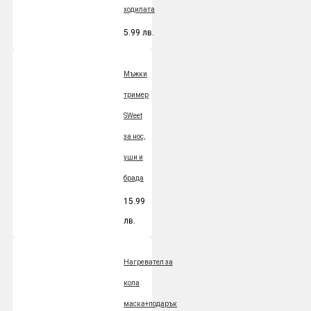
ходилата
5.99 лв.
Мъжки
тример
SWeet
за нос,
уши и
брада
15.99
лв.
Нагревател за
кола
маска+подарък