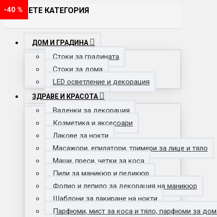
-40 %
-21 %
-41 %
-23 %
-40 %
ИЗБЕРЕТЕ КАТЕГОРИЯ
ДОМ И ГРАДИНА
Стоки за градината
Стоки за дома
LED осветление и декорация
ЗДРАВЕ И КРАСОТА
Ваденки за декорация
Козметика и аксесоари
Лакове за нокти
Масажори, епилатори, тримери за лице и тяло
Маши, преси, четки за коса
Пили за маникюр и педикюр
Фолио и лепило за декорация на маникюр
Шаблони за лакиране на нокти
Парфюми, мист за коса и тяло, парфюми за дом