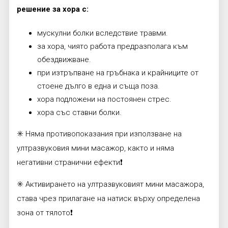
решение за хора с:
мускулни болки вследствие травми.
за хора, чиято работа предразполага към
обездвижване.
при изтръпване на гръбнака и крайниците от
стоене дълго в една и съща поза.
хора подложени на постоянен стрес.
хора със ставни болки.
✳️ Няма противопоказания при използване на
ултразвуковия мини масажор, както и няма
негативни странични ефекти❗
✳️ Активирането на ултразвуковият мини масажора,
става чрез прилагане на натиск върху определена
зона от тялото❗