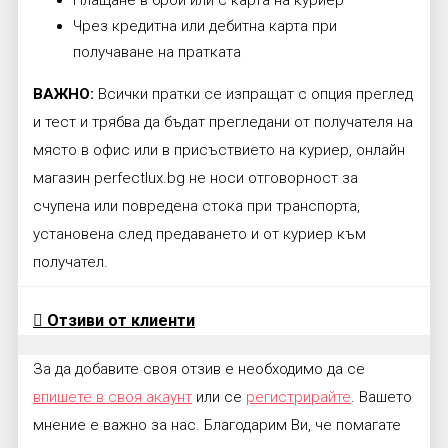
Плащане в брой или с карта на куриер
Чрез кредитна или дебитна карта при
получаване на пратката
ВАЖНО:
Всички пратки се изпращат с опция преглед
и тест и трябва да бъдат прегледани от получателя на
място в офис или в присъствието на куриер, онлайн
магазин perfectlux.bg не носи отговорност за
счупена или повредена стока при транспорта,
установена след предаването и от куриер към
получател.
Отзиви от клиенти
За да добавите своя отзив е необходимо да се
впишете в своя акаунт
или се
регистрирайте
. Вашето
мнение е важно за нас. Благодарим Ви, че помагате