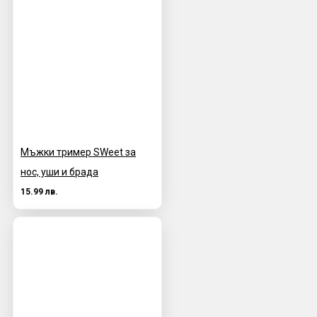
Мъжки тример SWeet за
нос, уши и брада
15.99 лв.