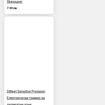
Skaysuper
7.99 лв.
SWeet Sensitive Precision
Електрически тример за
деликатни зони