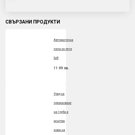
СВЪРЗАНИ ПРОДУКТИ
Автоматична
пила за пети
Soft
11.99 лв.
Уред за
премахване
на груба и
мъртва
кожа на