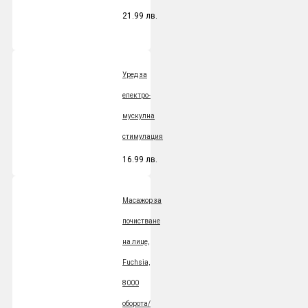
21.99 лв.
Уред за
електро-
мускулна
стимулация
16.99 лв.
Масажор за
почистване
на лице,
Fuchsia,
8000
оборота/