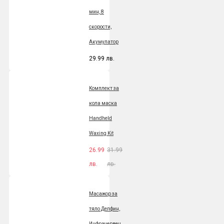
мин, 8
скорости,
Акумулатор
29.99 лв.
Kомплект за
кола маска
Handheld
Waxing Kit
26.99
31.99
лв.
лв.
Масажор за
тяло Делфин,
Инфрачервен,