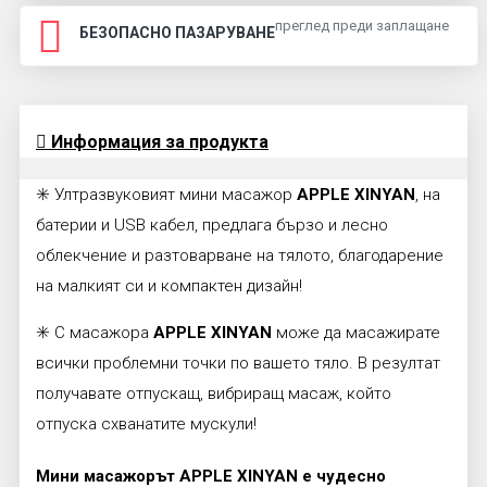
преглед преди заплащане
БЕЗОПАСНО ПАЗАРУВАНЕ
Информация за продукта
✳️ Ултразвуковият мини масажор
APPLE XINYAN
, на
батерии и USB кабел, предлага бързо и лесно
облекчение и разтоварване на тялото, благодарение
на малкият си и компактен дизайн!
✳️ С масажора
APPLE XINYAN
може да масажирате
всички проблемни точки по вашето тяло. В резултат
получавате отпускащ, вибриращ масаж, който
отпуска схванатите мускули!
Mини масажорът APPLE XINYAN е чудесно