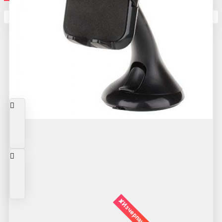
Кутията ви е празна
✘Изчерпано