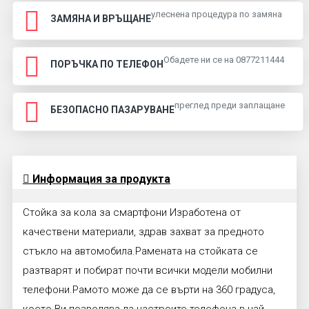
улеснена процедура по замяна
ЗАМЯНА И ВРЪЩАНЕ
Обадете ни се на 0877211444
ПОРЪЧКА ПО ТЕЛЕФОН
преглед преди заплащане
БЕЗОПАСНО ПАЗАРУВАНЕ
Информация за продукта
Стойка за кола за смартфони Изработена от
качествени материали, здрав захват за предното
стъкло на автомобила.Рамената на стойката се
разтварят и побират почти всички модели мобилни
телефони.Рамото може да се върти на 360 градуса,
което Ви позволява да настроите телефона в най-