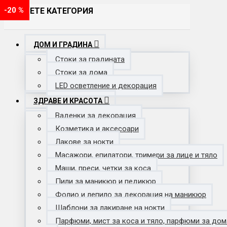
-29 %
-24 %
-20 %
ИЗБЕРЕТЕ КАТЕГОРИЯ
ДОМ И ГРАДИНА
Стоки за градината
Стоки за дома
LED осветление и декорация
ЗДРАВЕ И КРАСОТА
Ваденки за декорация
Козметика и аксесоари
Лакове за нокти
Масажори, епилатори, тримери за лице и тяло
Маши, преси, четки за коса
Пили за маникюр и педикюр
Фолио и лепило за декорация на маникюр
Шаблони за лакиране на нокти
Парфюми, мист за коса и тяло, парфюми за дом