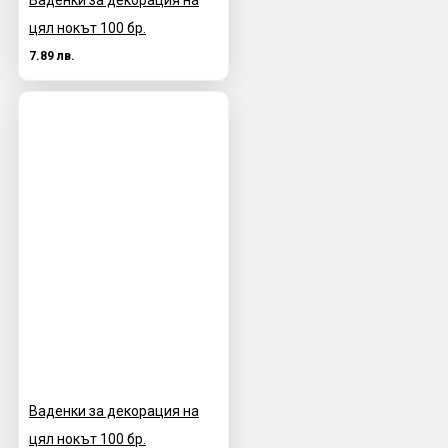
цял нокът 100 бр.
7.89 лв.
Ваденки за декорация на
цял нокът 100 бр.