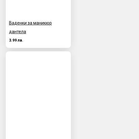
Ваденки за маникюр
дантела
3.99 лв.