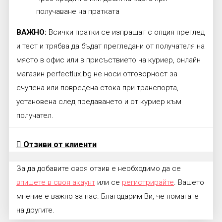
получаване на пратката
ВАЖНО:
Всички пратки се изпращат с опция преглед
и тест и трябва да бъдат прегледани от получателя на
място в офис или в присъствието на куриер, онлайн
магазин perfectlux.bg не носи отговорност за
счупена или повредена стока при транспорта,
установена след предаването и от куриер към
получател.
Отзиви от клиенти
За да добавите своя отзив е необходимо да се
впишете в своя акаунт
или се
регистрирайте
. Вашето
мнение е важно за нас. Благодарим Ви, че помагате
на другите.