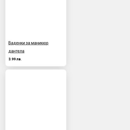
Ваденки за маникюр
дантела
3.99 лв.