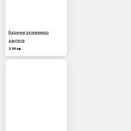
Ваденки за маникюр
дантела
3.99 лв.