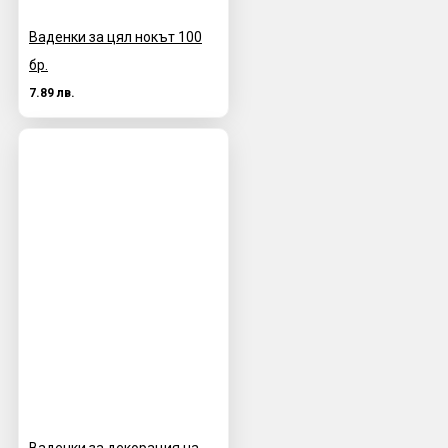
Ваденки за цял нокът 100
бр.
7.89 лв.
Ваденки за декорация на