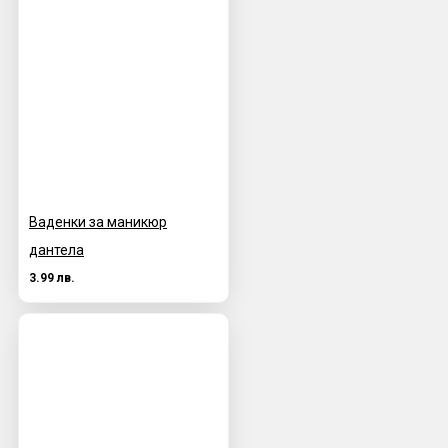
Ваденки за маникюр
дантела
3.99 лв.