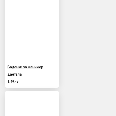
Ваденки за маникюр
дантела
3.99 лв.