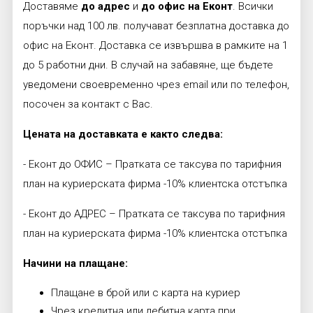
Доставяме
до адрес
и
до офис на Еконт
. Всички
поръчки над 100 лв. получават безплатна доставка до
офис на Еконт. Доставка се извършва в рамките на 1
до 5 работни дни. В случай на забавяне, ще бъдете
уведомени своевременно чрез email или по телефон,
посочен за контакт с Вас.
Цената на доставката е както следва:
- Еконт до ОФИС – Пратката се таксува по тарифния
план на куриерската фирма -10% клиентска отстъпка
- Еконт до АДРЕС – Пратката се таксува по тарифния
план на куриерската фирма -10% клиентска отстъпка
Начини на плащане:
Плащане в брой или с карта на куриер
Чрез кредитна или дебитна карта при