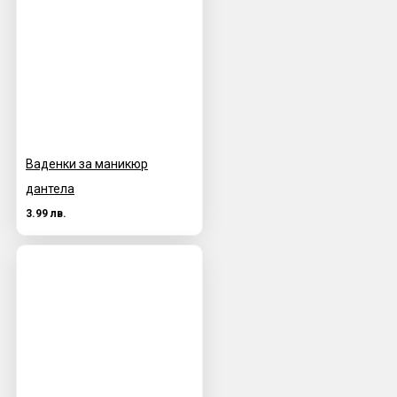
Ваденки за маникюр
дантела
3.99 лв.