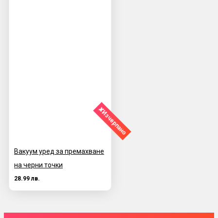
✘Изчерпано
Вакуум уред за премахване
на черни точки
28.99 лв.