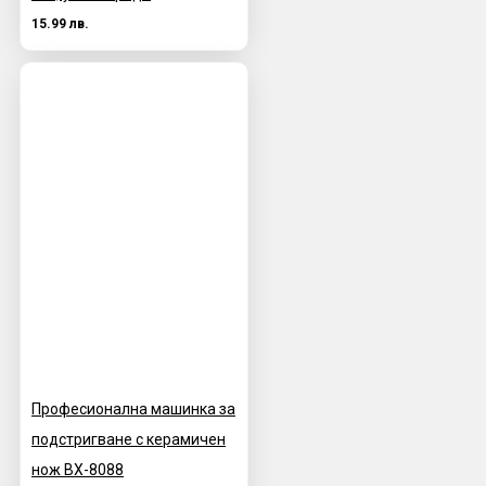
15.99 лв.
Професионална машинка за
подстригване с керамичен
нож BX-8088