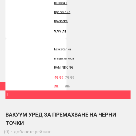
на коса и
правене на
прическа
9.99 лв.
Безкабелна
маша за коса
RAMINDONG
49.99
79.99
лв.
лв.
ВАКУУМ УРЕД ЗА ПРЕМАХВАНЕ НА ЧЕРНИ
ТОЧКИ
(0)
-
добавете рейтинг