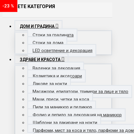
-21 %
-41 %
-23 %
ИЗБЕРЕТЕ КАТЕГОРИЯ
ДОМ И ГРАДИНА
Стоки за градината
Стоки за дома
LED осветление и декорация
ЗДРАВЕ И КРАСОТА
Ваденки за декорация
Козметика и аксесоари
Лакове за нокти
Масажори, епилатори, тримери за лице и тяло
Маши, преси, четки за коса
Пили за маникюр и педикюр
Фолио и лепило за декорация на маникюр
Шаблони за лакиране на нокти
Парфюми, мист за коса и тяло, парфюми за дом