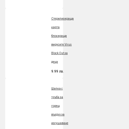
Стерилизираща
карта
блокираща
вирусите Virus
Block Out за
деца
9.99 лв.
Шапка с
тръба за
горещ
въздух за
изсушаване