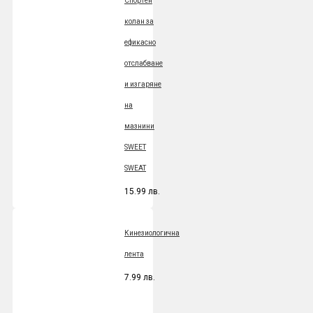
Спортен
колан за
ефикасно
отслабване
и изгаряне
на
мазнини
SWEET
SWEAT
15.99 лв.
Кинезиологична
лента
7.99 лв.