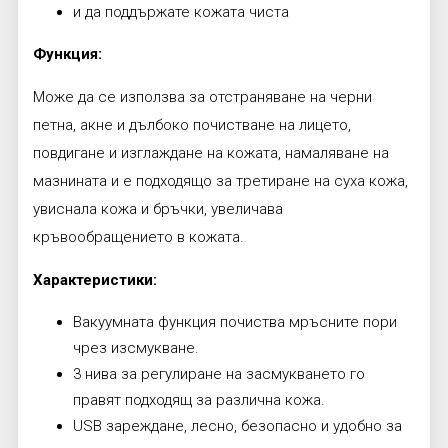
и да поддържате кожата чиста
Функция:
Може да се използва за отстраняване на черни
петна, акне и дълбоко почистване на лицето,
повдигане и изглаждане на кожата, намаляване на
мазнината и е подходящо за третиране на суха кожа,
увиснала кожа и бръчки, увеличава
кръвообращението в кожата.
Характеристики:
Вакуумната функция почиства мръсните пори
чрез изсмукване.
3 нива за регулиране на засмукването го
правят подходящ за различна кожа.
USB зареждане, лесно, безопасно и удобно за