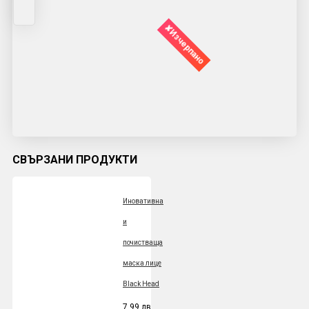
✘Изчерпано
СВЪРЗАНИ ПРОДУКТИ
Иновативна
и
почистваща
маска лице
Black Head
7.99 лв.