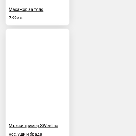
Масажор за тяло
7.99 лв.
Мъжки тример SWeet за
нос, уши и брада