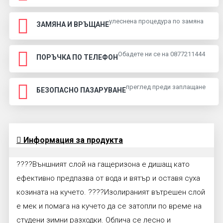
улеснена процедура по замяна
ЗАМЯНА И ВРЪЩАНЕ
Обадете ни се на 0877211444
ПОРЪЧКА ПО ТЕЛЕФОН
преглед преди заплащане
БЕЗОПАСНО ПАЗАРУВАНЕ
Информация за продукта
????Външният слой на гащеризона е дишащ като
ефективно предпазва от вода и вятър и оставя суха
козината на кучето. ????Изолираният вътрешен слой
е мек и помага на кучето да се затопли по време на
студени зимни разходки. Облича се лесно и