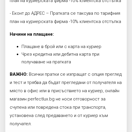
план на куриерската фирма -10% клиентска отстъпка
- Еконт до АДРЕС – Пратката се таксува по тарифния
план на куриерската фирма -10% клиентска отстъпка
Начини на плащане:
Плащане в брой или с карта на куриер
Чрез кредитна или дебитна карта при
получаване на пратката
ВАЖНО:
Всички пратки се изпращат с опция преглед
и тест и трябва да бъдат прегледани от получателя на
място в офис или в присъствието на куриер, онлайн
магазин perfectlux.bg не носи отговорност за
счупена или повредена стока при транспорта,
установена след предаването и от куриер към
получател.