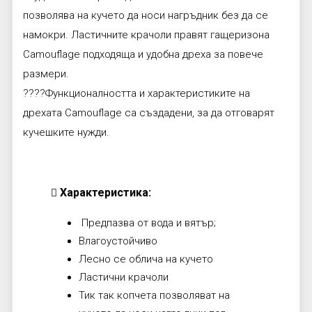
позволява на кучето да носи нагръдник без да се
намокри. Ластичните крачоли правят гащеризона
Camouflage подходяща и удобна дреха за повече
размери.
????Функционалността и характеристиките на
дрехата Camouflage са създадени, за да отговарят
кучешките нужди.
Характеристика:
Предпазва от вода и вятър;
Влагоустойчиво
Лесно се облича на кучето
Ластични крачоли
Тик так копчета позволяват на