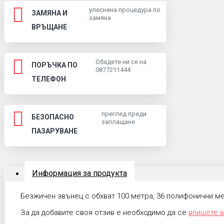
улеснена процедура по
ЗАМЯНА И
замяна
ВРЪЩАНЕ
Обадете ни се на
ПОРЪЧКА ПО
0877211444
ТЕЛЕФОН
преглед преди
БЕЗОПАСНО
заплащане
ПАЗАРУВАНЕ
Информация за продукта
Безжичен звънец с обхват 100 метра, 36 полифонични ме
За да добавите своя отзив е необходимо да се
впишете в