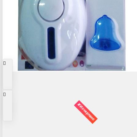
✘Изчерпано