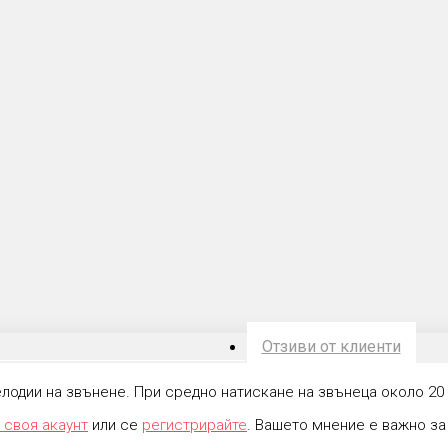
Отзиви от клиенти
лодии на звънене. При средно натискане на звънеца около 20 п
 своя акаунт
или се
регистрирайте
. Вашето мнение е важно за 