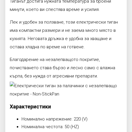
Тиганът достига нужната температура за броени
минути, което ви спестява време и усилия.
Лек и удобен за ползване, този електрически тиган
има компактни размери и не заема много място в
кухнята. Неговата дръжка е удобна за хващане и
остава хладна по време на готвене.
Благодарение на незалепващото покритие,
почистването става бързо и лесно само с влажна
кърпа, без нужда от агресивни препарати.
Характеристики
Номинално напрежение: 220 (V)
Номинална честота: 50 (HZ)