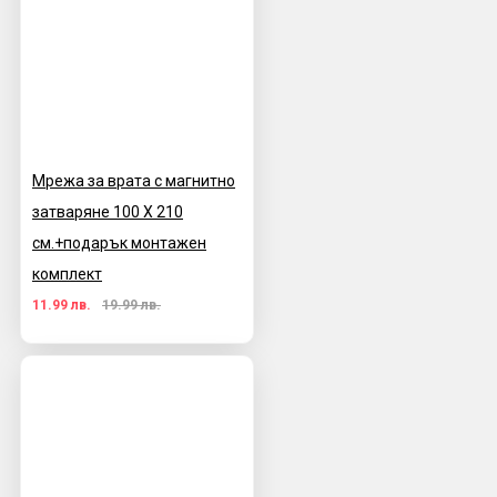
Мрежа за врата с магнитно
затваряне 100 X 210
см.+подарък монтажен
комплект
11.99 лв.
19.99 лв.