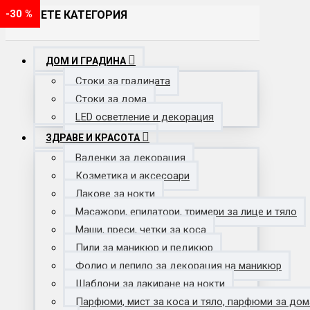
-30 %
-25 %
-40 %
-30 %
ИЗБЕРЕТЕ КАТЕГОРИЯ
ДОМ И ГРАДИНА
Стоки за градината
Стоки за дома
LED осветление и декорация
ЗДРАВЕ И КРАСОТА
Ваденки за декорация
Козметика и аксесоари
Лакове за нокти
Масажори, епилатори, тримери за лице и тяло
Маши, преси, четки за коса
Пили за маникюр и педикюр
Фолио и лепило за декорация на маникюр
Шаблони за лакиране на нокти
Парфюми, мист за коса и тяло, парфюми за дом