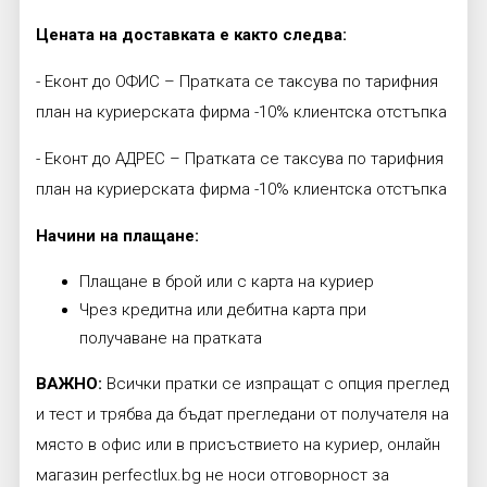
Цената на доставката е както следва:
- Еконт до ОФИС – Пратката се таксува по тарифния
план на куриерската фирма -10% клиентска отстъпка
- Еконт до АДРЕС – Пратката се таксува по тарифния
план на куриерската фирма -10% клиентска отстъпка
Начини на плащане:
Плащане в брой или с карта на куриер
Чрез кредитна или дебитна карта при
получаване на пратката
ВАЖНО:
Всички пратки се изпращат с опция преглед
и тест и трябва да бъдат прегледани от получателя на
място в офис или в присъствието на куриер, онлайн
магазин perfectlux.bg не носи отговорност за