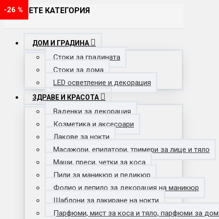
-25 %
-25 %
-14 %
-26 %
-26 %
-25 %
-26 %
-28 %
-42 %
-26 %
-26 %
ИЗБЕРЕТЕ КАТЕГОРИЯ
ДОМ И ГРАДИНА
Стоки за градината
Стоки за дома
LED осветление и декорация
ЗДРАВЕ И КРАСОТА
Ваденки за декорация
Козметика и аксесоари
Лакове за нокти
Масажори, епилатори, тримери за лице и тяло
Маши, преси, четки за коса
Пили за маникюр и педикюр
Фолио и лепило за декорация на маникюр
Шаблони за лакиране на нокти
Парфюми, мист за коса и тяло, парфюми за дом