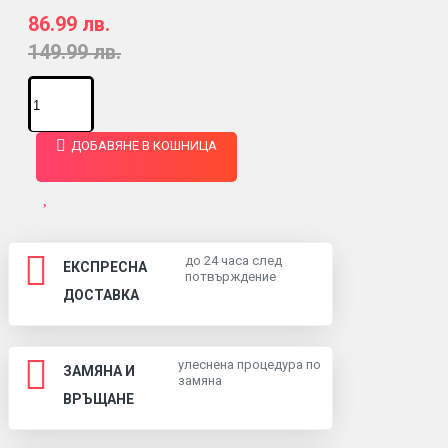
86.99 лв.
149.99 лв.
ДОБАВЯНЕ В КОШНИЦА
до 24 часа след
ЕКСПРЕСНА
потвърждение
ДОСТАВКА
улеснена процедура по
ЗАМЯНА И
замяна
ВРЪЩАНЕ