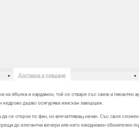
Доставка и плащане
и на ябълка и кардамон, той се отваря със свеж и пикантен а
 и кедрово дърво осигурява изискан завършек.
 да се открои по фин, но впечатляващ начин. Със своя сложен
срещи до елегантни вечери или като ежедневен обонятелен подп
.