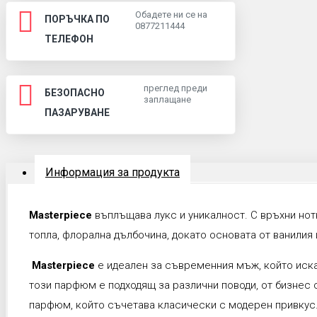
Обадете ни се на
ПОРЪЧКА ПО
0877211444
ТЕЛЕФОН
преглед преди
БЕЗОПАСНО
заплащане
ПАЗАРУВАНЕ
Информация за продукта
Masterpiece
въплъщава лукс и уникалност. С връхни нотк
топла, флорална дълбочина, докато основата от ванилия
Masterpiece
е идеален за съвременния мъж, който иска
този парфюм е подходящ за различни поводи, от бизнес 
парфюм, който съчетава класически с модерен привкус