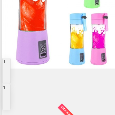
✘Изчерпано