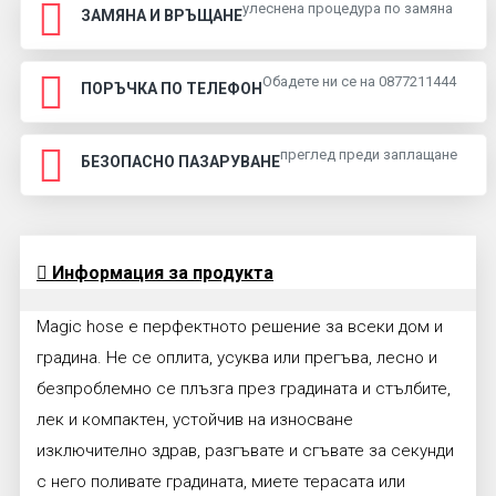
улеснена процедура по замяна
ЗАМЯНА И ВРЪЩАНЕ
Обадете ни се на 0877211444
ПОРЪЧКА ПО ТЕЛЕФОН
преглед преди заплащане
БЕЗОПАСНО ПАЗАРУВАНЕ
Информация за продукта
Magic hose е перфектното решение за всеки дом и
градина. Не се оплита, усуква или прегъва, лесно и
безпроблемно се плъзга през градината и стълбите,
лек и компактен, устойчив на износване
изключително здрав, разгъвате и сгъвате за секунди
с него поливате градината, миете терасата или