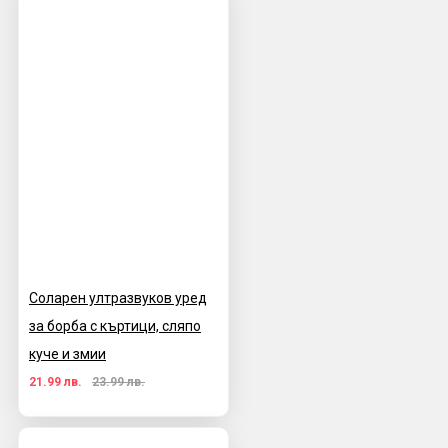
Соларен ултразвуков уред
за борба с къртици, сляпо
куче и змии
21.99 лв.
23.99 лв.