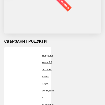
✘Изчерпано
СВЪРЗАНИ ПРОДУКТИ
Хладилна
чанта 7,5
литра за
кола с
опция
охлаждане
и
затопляне