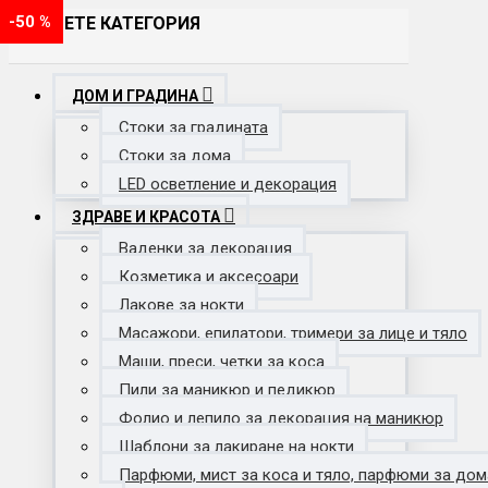
-35 %
-8 %
-40 %
-19 %
-61 %
-58 %
-50 %
ИЗБЕРЕТЕ КАТЕГОРИЯ
ДОМ И ГРАДИНА
Стоки за градината
Стоки за дома
LED осветление и декорация
ЗДРАВЕ И КРАСОТА
Ваденки за декорация
Козметика и аксесоари
Лакове за нокти
Масажори, епилатори, тримери за лице и тяло
Маши, преси, четки за коса
Пили за маникюр и педикюр
Фолио и лепило за декорация на маникюр
Шаблони за лакиране на нокти
Парфюми, мист за коса и тяло, парфюми за дом