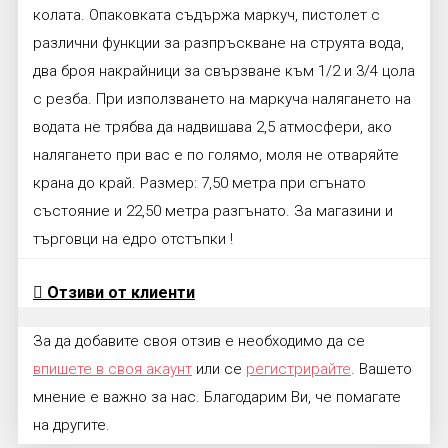
колата. Опаковката съдържа маркуч, пистолет с
различни функции за разпръскване на струята вода,
два броя накрайници за свързване към 1/2 и 3/4 цола
с резба. При използването на маркуча налягането на
водата не трябва да надвишава 2,5 атмосфери, ако
налягането при вас е по голямо, моля не отваряйте
крана до край. Размер: 7,50 метра при сгънато
състояние и 22,50 метра разгънато. За магазини и
търговци на едро отстъпки !
Отзиви от клиенти
За да добавите своя отзив е необходимо да се
впишете в своя акаунт
или се
регистрирайте
. Вашето
мнение е важно за нас. Благодарим Ви, че помагате
на другите.